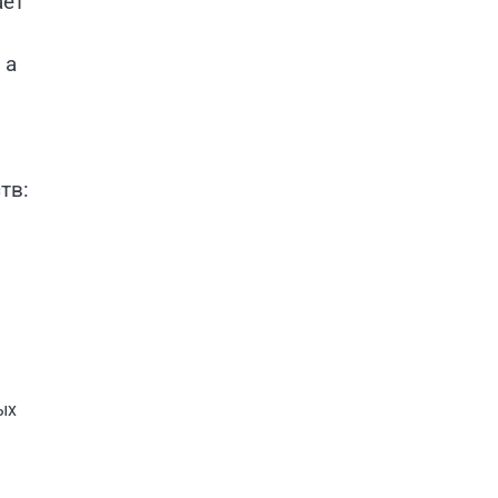
ает
 а
тв:
ых