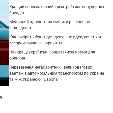
Кращий сонцезахисний крем: рейтинг популярних
брендів
Медичний адвокат: як змінити рішення по
інвалідності
Как выбрать букет для девушки: идеи, советы и
беспроигрышные варианты
Найкращі українські сонцезахисні креми для
обличчя
Перевезення негабаритних і великовагових
вантажів автомобільним транспортом по Україна
та між Україною і Європа
я.