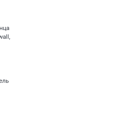
нца
all,
ель