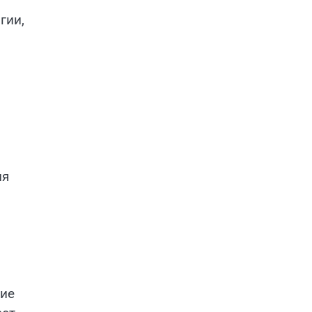
гии,
ия
кие