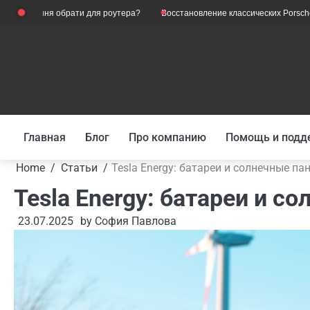
Skip
ення обрати для роутера?
Восстановление классических Porsche: роль р
to
content
Главная
Блог
Про компанию
Помощь и подд
Home
Статьи
Tesla Energy: батареи и солнечные па
Tesla Energy: батареи и с
23.07.2025
by
София Павлова