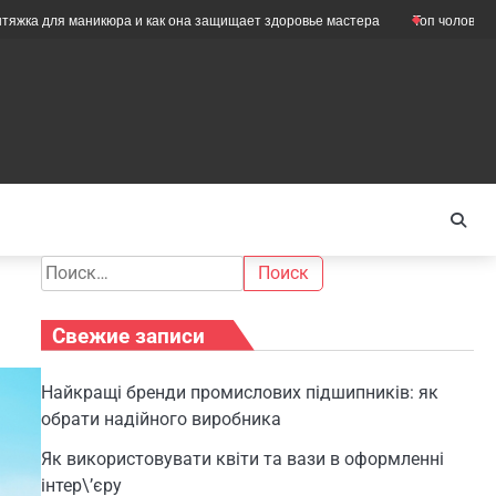
я маникюра и как она защищает здоровье мастера
Топ чоловічих мастурб
Найти:
Свежие записи
Найкращі бренди промислових підшипників: як
обрати надійного виробника
Як використовувати квіти та вази в оформленні
інтер\’єру