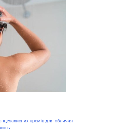
 сонцезахисних кремів для обличчя
хисту