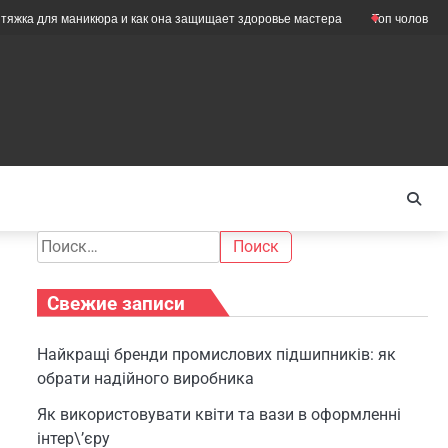
ля маникюра и как она защищает здоровье мастера
Топ чоловічих мастур
Найти:
Свежие записи
Найкращі бренди промислових підшипників: як
обрати надійного виробника
Як використовувати квіти та вази в оформленні
інтер\’єру