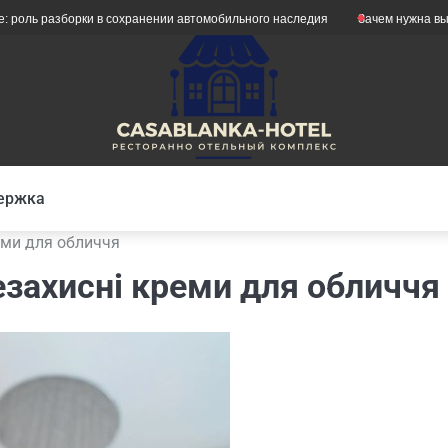
разборки в сохранении автомобильного наследия
Зачем нужна вытяжка д
ержка
еми для обличчя
езахисні креми для обличчя