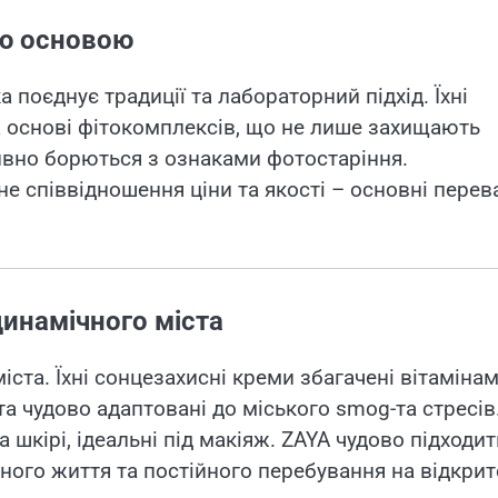
ою основою
а поєднує традиції та лабораторний підхід. Їхні
а основі фітокомплексів, що не лише захищають
ивно борються з ознаками фотостаріння.
не співвідношення ціни та якості – основні перев
инамічного міста
ста. Їхні сонцезахисні креми збагачені вітамінам
а чудово адаптовані до міського smog-та стресів
 шкірі, ідеальні під макіяж. ZAYA чудово підходит
вного життя та постійного перебування на відкри