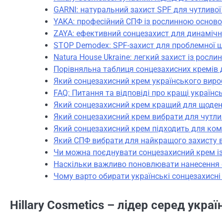
GARNI: натуральний захист SPF для чутливої
YAKA: професійний СПФ із рослинною основ
ZAYA: ефективний сонцезахист для динамічн
STOP Demodex: SPF-захист для проблемної 
Natura House Ukraine: легкий захист із росл
Порівняльна таблиця сонцезахисних кремів 
Який сонцезахисний крем українського виро
FAQ: Питання та відповіді про кращі українс
Який сонцезахисний крем кращий для щоденн
Який сонцезахисний крем вибрати для чутли
Який сонцезахисний крем підходить для ком
Який СПФ вибрати для найкращого захисту в
Чи можна поєднувати сонцезахисний крем 
Наскільки важливо поновлювати нанесення 
Чому варто обирати українські сонцезахисн
Hillary Cosmetics – лідер серед укр