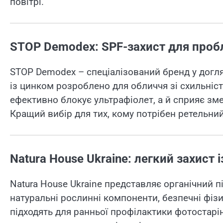
повітрі.
STOP Demodex: SPF-захист для проб
STOP Demodex – спеціалізований бренд у догл
із цинком розроблено для обличчя зі схильніст
ефективно блокує ультрафіолет, а й сприяє з
Кращий вибір для тих, кому потрібен ретельний
Natura House Ukraine: легкий захист
Natura House Ukraine представляє органічний пі
натуральні рослинні компоненти, безпечні фізи
підходять для ранньої профілактики фотостарін