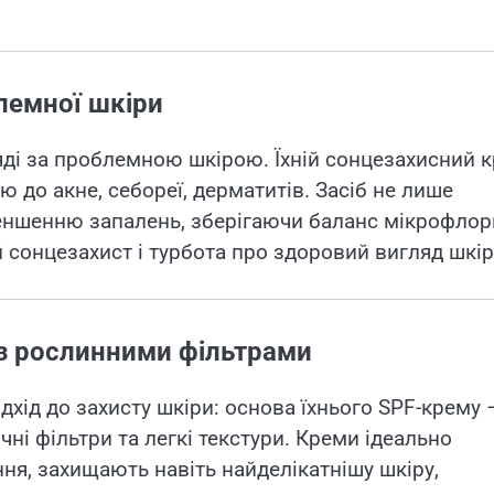
лемної шкіри
яді за проблемною шкірою. Їхній сонцезахисний 
ю до акне, себореї, дерматитів. Засіб не лише
меншенню запалень, зберігаючи баланс мікрофлор
 сонцезахист і турбота про здоровий вигляд шкір
 із рослинними фільтрами
дхід до захисту шкіри: основа їхнього SPF-крему 
чні фільтри та легкі текстури. Креми ідеально
ня, захищають навіть найделікатнішу шкіру,