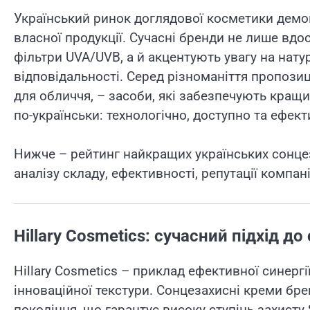
Український ринок доглядової косметики демо
власної продукції. Сучасні бренди не лише вд
фільтри UVA/UVB, а й акцентують увагу на натур
відповідальності. Серед різноманіття пропози
для обличчя, – засоби, які забезпечують кращ
по-українськи: технологічно, доступно та ефект
Нижче – рейтинг найкращих українських сонцез
аналізу складу, ефективності, репутації компані
Hillary Cosmetics: сучасний підхід д
Hillary Cosmetics – приклад ефективної синерг
інноваційної текстури. Сонцезахисні креми брен
покоління, що гарантує високу ступінь захисту 