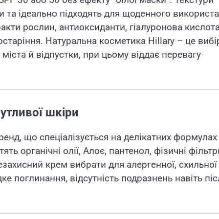
и та ідеально підходять для щоденного використ
ракти рослин, антиоксиданти, гіалуронова кислота
таріння. Натуральна косметика Hillary – це вибі
міста й відпустки, при цьому віддає перевагу
чутливої шкіри
енд, що спеціалізується на делікатних формулах
ть органічні олії, Алоє, пантенол, фізичні фільтр
цезахисний крем вибрати для алергенної, схильної
ке поглинання, відсутність подразнень навіть піс