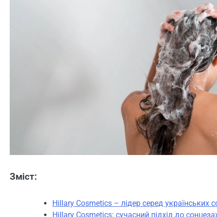
Зміст:
Hillary Cosmetics – лідер серед українських
Hillary Cosmetics: сучасний підхід до сонцеза