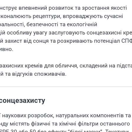
нструє впевнений розвиток та зростання якості
осконалюють рецептури, впроваджують сучасні
альності, безпечності та екологічній
цій особливу увагу заслуговують сонцезахисні кр
ий захист від сонця та розкривають потенціал СП
ивно.
ахисних кремів для обличчя, складений на підст
й та відгуків споживачів.
о сонцезахисту
ії наукових розробок, натуральних компонентів та
ду містять фізичні та хімічні фільтри останнього
SPF 30 або 50 без ефекту “білої маски”. Текстури