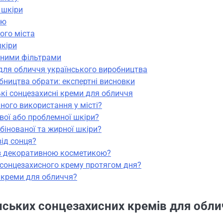
 шкіри
ою
ого міста
шкіри
инними фільтрами
для обличчя українського виробництва
бництва обрати: експертні висновки
ькі сонцезахисні креми для обличчя
ого використання у місті?
вої або проблемної шкіри?
бінованої та жирної шкіри?
ід сонця?
із декоративною косметикою?
сонцезахисного крему протягом дня?
і креми для обличчя?
аїнських сонцезахисних кремів для обли