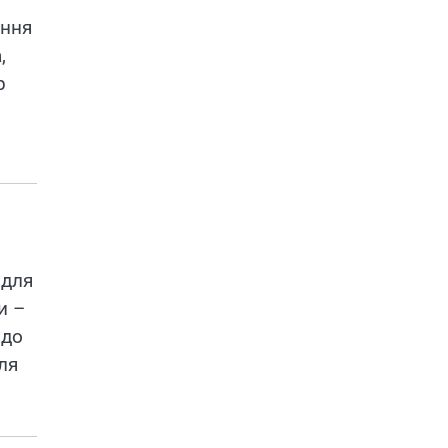
ання
,
р
 для
и –
 до
ля