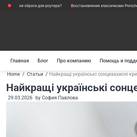
Skip
ення обрати для роутера?
Восстановление классических Porsche: роль 
to
content
Главная
Блог
Про компанию
Помощь и подд
Home
Статьи
Найкращі українські сонцезахисні кр
Найкращі українські сонц
29.03.2026
by
София Павлова