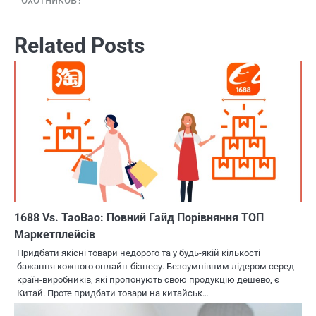
записям
Related Posts
1688 Vs. TaoBao: Повний Гайд Порівняння ТОП
Маркетплейсів
Придбати якісні товари недорого та у будь-якій кількості –
бажання кожного онлайн-бізнесу. Безсумнівним лідером серед
країн-виробників, які пропонують свою продукцію дешево, є
Китай. Проте придбати товари на китайськ…