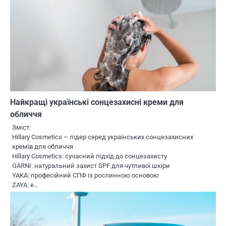
Найкращі українські сонцезахисні креми для
обличчя
Зміст:
Hillary Cosmetics – лідер серед українських сонцезахисних
кремів для обличчя
Hillary Cosmetics: сучасний підхід до сонцезахисту
GARNI: натуральний захист SPF для чутливої шкіри
YAKA: професійний СПФ із рослинною основою
ZAYA: е…